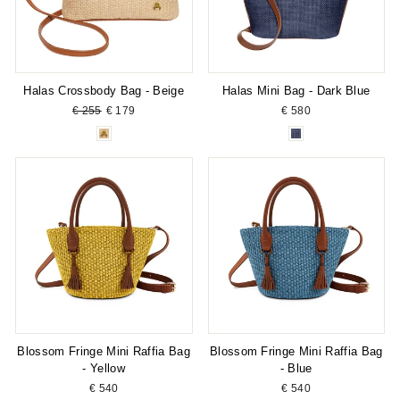
Halas Crossbody Bag - Beige
Halas Mini Bag - Dark Blue
Regular
Sale
€ 255
€ 179
€ 580
price
price
Blossom Fringe Mini Raffia Bag
Blossom Fringe Mini Raffia Bag
- Yellow
- Blue
€ 540
€ 540